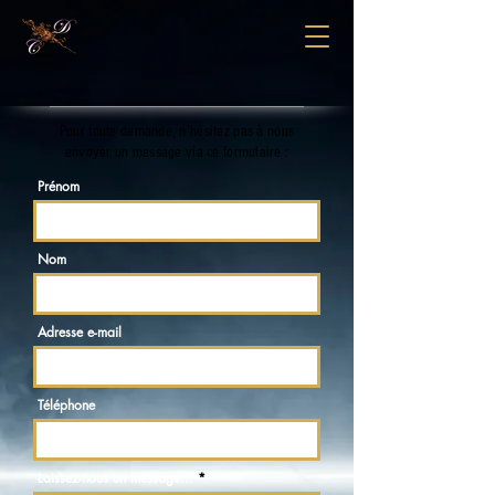
Pour toute demande, n'hésitez pas à nous
envoyer un message via ce formulaire :
Prénom
Nom
Adresse e-mail
Téléphone
Laissez-nous un message...