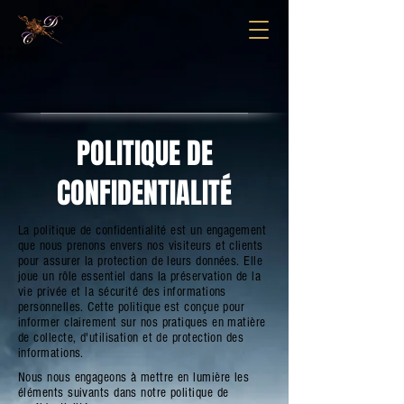
POLITIQUE DE
CONFIDENTIALITÉ
La politique de confidentialité est un engagement
que nous prenons envers nos visiteurs et clients
pour assurer la protection de leurs données. Elle
joue un rôle essentiel dans la préservation de la
vie privée et la sécurité des informations
personnelles. Cette politique est conçue pour
informer clairement sur nos pratiques en matière
de collecte, d'utilisation et de protection des
informations.
Nous nous engageons à mettre en lumière les
éléments suivants dans notre politique de