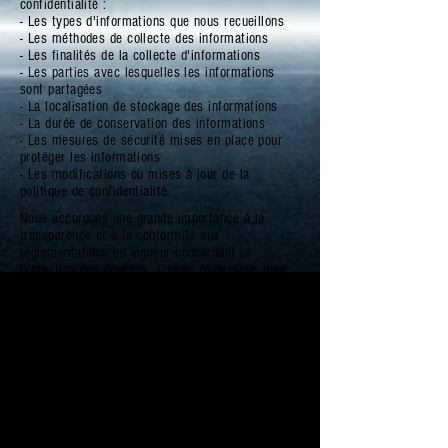
confidentialité :
- Les types d'informations que nous recueillons
- Les méthodes de collecte des informations
- Les finalités de la collecte d'informations
- Les parties avec lesquelles les informations
sont partagées
- La localisation de stockage des informations
- La durée de conservation des informations
- Les mesures de sécurité mises en place pour
protéger les informations
- Les modifications ou mises à jour de la
politique de confidentialité
Nous accordons une grande importance à la
transparence et à la conformité aux
réglementations en vigueur concernant la
protection des données. Cliquez ci-dessous pour
obtenir des détails sur la création de notre
politique de confidentialité.
Cliquez ici
pour obtenir des informations plus
détaillées sur la création de votre politique de
confidentialité.