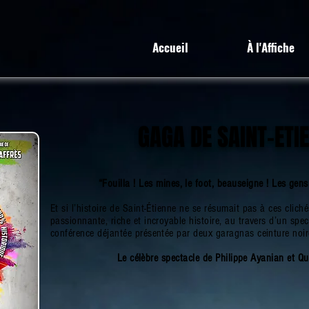
Accueil
À l'Affiche
GAGA DE SAINT-ETI
“Fouilla ! Les mines, le foot, beauseigne ! Les gen
Et si l’histoire de Saint-Étienne ne se résumait pas à ces clich
passionnante, riche et incroyable histoire, au travers d’un spe
conférence déjantée présentée par deux garagnas ceinture noi
Le célèbre spectacle de Philippe Ayanian et Qu