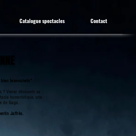
Catalogue spectacles
Contact
ENNE
s bien bravounets“
és ? Venez découvrir sa
ctacle humoristique, une
re de Gaga.
entin Jaffrès.